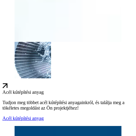
Acél kútépítési anyag
Tudjon meg többet acél kútépítési anyagainkról, és találja meg a
tökéletes megoldást az Ön projektjéhez!
Acél kútépítési anyag