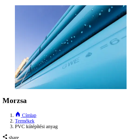
Morzsa
Címlap
Termékek
PVC kútépítési anyag
share