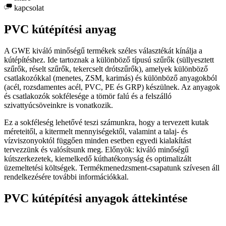
kapcsolat
PVC kútépítési anyag
A GWE kiváló minőségű termékek széles választékát kínálja a
kútépítéshez. Ide tartoznak a különböző típusú szűrők (süllyesztett
szűrők, réselt szűrők, tekercselt drótszűrők), amelyek különböző
csatlakozókkal (menetes, ZSM, karimás) és különböző anyagokból
(acél, rozsdamentes acél, PVC, PE és GRP) készülnek. Az anyagok
és csatlakozók sokfélesége a tömör falú és a felszálló
szivattyúcsöveinkre is vonatkozik.
Ez a sokféleség lehetővé teszi számunkra, hogy a tervezett kutak
méreteitől, a kitermelt mennyiségektől, valamint a talaj- és
vízviszonyoktól függően minden esetben egyedi kialakítást
tervezzünk és valósítsunk meg. Előnyök: kiváló minőségű
kútszerkezetek, kiemelkedő kúthatékonyság és optimalizált
üzemeltetési költségek. Termékmenedzsment-csapatunk szívesen áll
rendelkezésére további információkkal.
PVC kútépítési anyagok áttekintése