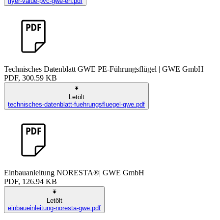
flyer-value-pvc-gwe-en.pdf
Technisches Datenblatt GWE PE-Führungsflügel | GWE GmbH
PDF, 300.59 KB
Letölt
technisches-datenblatt-fuehrungsfluegel-gwe.pdf
Einbauanleitung NORESTA®| GWE GmbH
PDF, 126.94 KB
Letölt
einbaueinleitung-noresta-gwe.pdf