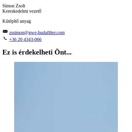
Simon Zsolt
Kereskedelmi vezető
Kútépítő anyag
zssimon@gwe-budafilter.com
+36 20 4343-066
Ez is érdekelheti Önt...