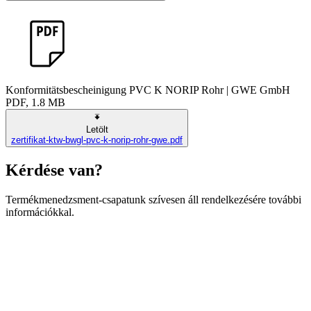
Konformitätsbescheinigung PVC K NORIP Rohr | GWE GmbH
PDF, 1.8 MB
Letölt
zertifikat-ktw-bwgl-pvc-k-norip-rohr-gwe.pdf
Kérdése van?
Termékmenedzsment-csapatunk szívesen áll rendelkezésére további
információkkal.