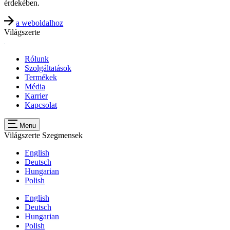
érdekében.
a weboldalhoz
Világszerte
Rólunk
Szolgáltatások
Termékek
Média
Karrier
Kapcsolat
Menu
Világszerte
Szegmensek
English
Deutsch
Hungarian
Polish
English
Deutsch
Hungarian
Polish