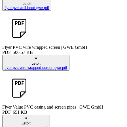
Letölt
flyer-pvc-well-head-gwe.pdf
Flyer PVC wire wrapped screen | GWE GmbH
PDF, 506.57 KB
Letölt
flyer-pvc-wire-wrapped-screen-gwe.pdf
Flyer Value PVC casing and screen pipes | GWE GmbH
PDF, 651 KB
Letölt