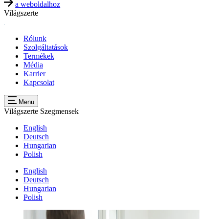
a weboldalhoz
Világszerte
Rólunk
Szolgáltatások
Termékek
Média
Karrier
Kapcsolat
Menu
Világszerte
Szegmensek
English
Deutsch
Hungarian
Polish
English
Deutsch
Hungarian
Polish