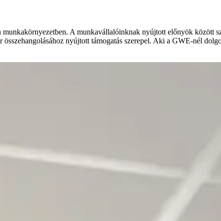
nkakörnyezetben. A munkavállalóinknak nyújtott előnyök között számo
ier összehangolásához nyújtott támogatás szerepel. Aki a GWE-nél dolgoz