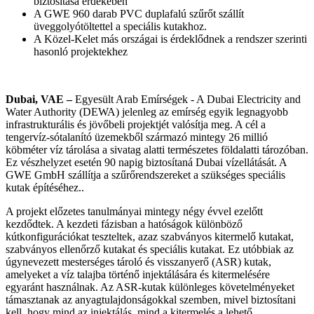
biztosítása érdekében
A GWE 960 darab PVC duplafalú szűrőt szállít
üveggolyótöltettel a speciális kutakhoz.
A Közel-Kelet más országai is érdeklődnek a rendszer szerinti
hasonló projektekhez
Dubai, VAE –
Egyesült Arab Emírségek - A Dubai Electricity and
Water Authority (DEWA) jelenleg az emírség egyik legnagyobb
infrastrukturális és jövőbeli projektjét valósítja meg. A cél a
tengervíz-sótalanító üzemekből származó mintegy 26 millió
köbméter víz tárolása a sivatag alatti természetes földalatti tározóban.
Ez vészhelyzet esetén 90 napig biztosítaná Dubai vízellátását. A
GWE GmbH szállítja a szűrőrendszereket a szükséges speciális
kutak építéséhez..
A projekt előzetes tanulmányai mintegy négy évvel ezelőtt
kezdődtek. A kezdeti fázisban a hatóságok különböző
kútkonfigurációkat teszteltek, azaz szabványos kitermelő kutakat,
szabványos ellenőrző kutakat és speciális kutakat. Ez utóbbiak az
úgynevezett mesterséges tároló és visszanyerő (ASR) kutak,
amelyeket a víz talajba történő injektálására és kitermelésére
egyaránt használnak. Az ASR-kutak különleges követelményeket
támasztanak az anyagtulajdonságokkal szemben, mivel biztosítani
kell, hogy mind az injektálás, mind a kitermelés a lehető