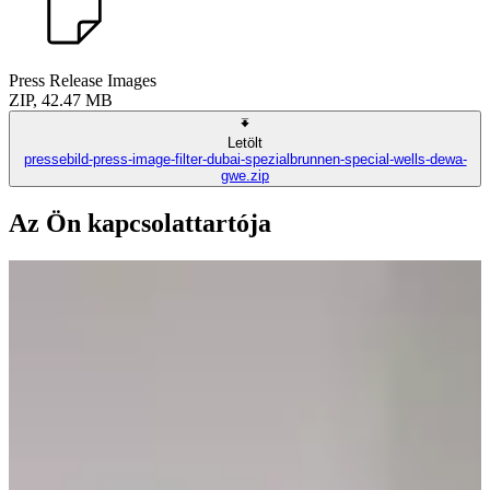
Press Release Images
ZIP, 42.47 MB
Letölt
pressebild-press-image-filter-dubai-spezialbrunnen-special-wells-dewa-
gwe.zip
Az Ön kapcsolattartója