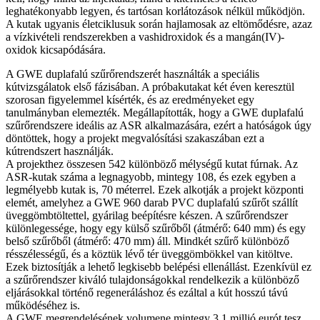
leghatékonyabb legyen, és tartósan korlátozások nélkül működjön.
A kutak ugyanis életciklusuk során hajlamosak az eltömődésre, azaz
a vízkivételi rendszerekben a vashidroxidok és a mangán(IV)-
oxidok kicsapódására.
A GWE duplafalú szűrőrendszerét használták a speciális
kútvizsgálatok első fázisában. A próbakutakat két éven keresztül
szorosan figyelemmel kísérték, és az eredményeket egy
tanulmányban elemezték. Megállapították, hogy a GWE duplafalú
szűrőrendszere ideális az ASR alkalmazására, ezért a hatóságok úgy
döntöttek, hogy a projekt megvalósítási szakaszában ezt a
kútrendszert használják.
A projekthez összesen 542 különböző mélységű kutat fúrnak. Az
ASR-kutak száma a legnagyobb, mintegy 108, és ezek egyben a
legmélyebb kutak is, 70 méterrel. Ezek alkotják a projekt központi
elemét, amelyhez a GWE 960 darab PVC duplafalú szűrőt szállít
üveggömbtöltettel, gyárilag beépítésre készen. A szűrőrendszer
különlegessége, hogy egy külső szűrőből (átmérő: 640 mm) és egy
belső szűrőből (átmérő: 470 mm) áll. Mindkét szűrő különböző
résszélességű, és a köztük lévő tér üveggömbökkel van kitöltve.
Ezek biztosítják a lehető legkisebb belépési ellenállást. Ezenkívül ez
a szűrőrendszer kiváló tulajdonságokkal rendelkezik a különböző
eljárásokkal történő regeneráláshoz és ezáltal a kút hosszú távú
működéséhez is.
A GWE megrendelésének volumene mintegy 3,1 millió eurót tesz