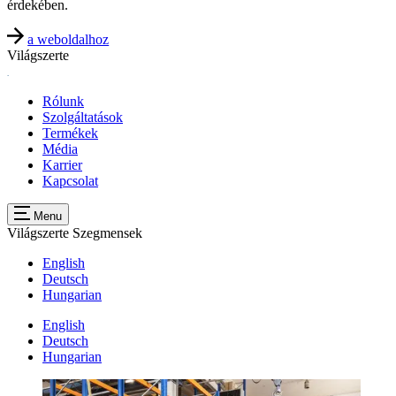
érdekében.
a weboldalhoz
Világszerte
Rólunk
Szolgáltatások
Termékek
Média
Karrier
Kapcsolat
Menu
Világszerte
Szegmensek
English
Deutsch
Hungarian
English
Deutsch
Hungarian