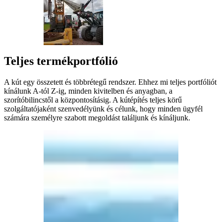
Teljes termékportfólió
A kút egy összetett és többrétegű rendszer. Ehhez mi teljes portfóliót
kínálunk A-tól Z-ig, minden kivitelben és anyagban, a
szorítóbilincstől a központosításig. A kútépítés teljes körű
szolgáltatójaként szenvedélyünk és célunk, hogy minden ügyfél
számára személyre szabott megoldást találjunk és kínáljunk.