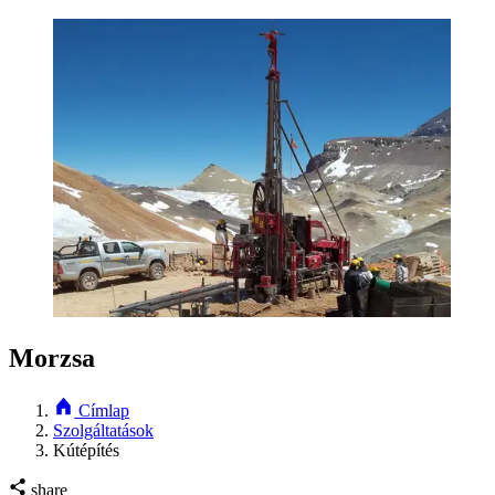
Morzsa
Címlap
Szolgáltatások
Kútépítés
share