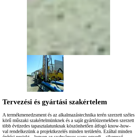
Tervezési és gyártási szakértelem
A termékmenedzsment és az alkalmazástechnika terén szerzett széles
körű műszaki szakértelmünknek és a saját gyártóüzemekben szerzett
több évtizedes tapasztalatunknak köszönhetően átfogó know-how-
val rendelkezünk a projektkezelés minden területén. Ezáltal minden
építési projekt – legyen az szabványos vagy egyedi – sikeressé