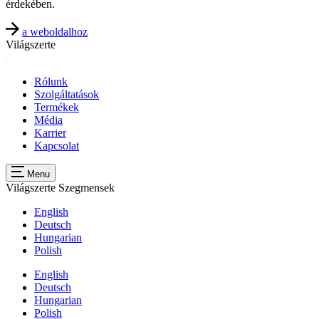
érdekében.
a weboldalhoz
Világszerte
Rólunk
Szolgáltatások
Termékek
Média
Karrier
Kapcsolat
Menu
Világszerte
Szegmensek
English
Deutsch
Hungarian
Polish
English
Deutsch
Hungarian
Polish