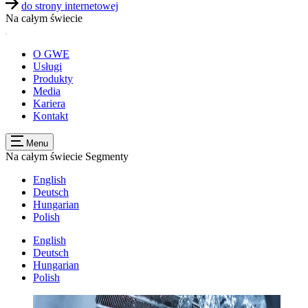
do strony internetowej
Na całym świecie
O GWE
Usługi
Produkty
Media
Kariera
Kontakt
Menu
Na całym świecie
Segmenty
English
Deutsch
Hungarian
Polish
English
Deutsch
Hungarian
Polish