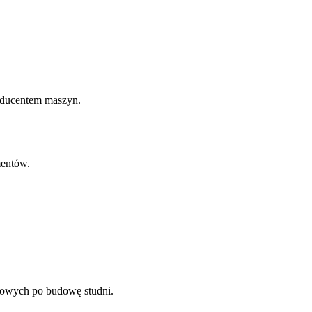
oducentem maszyn.
mentów.
skowych po budowę studni.