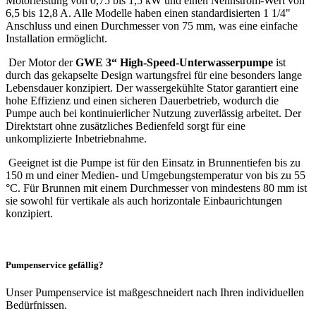
Motorleistung von 0,75 bis 1,5 kW und einen Nennstrom-Wert von
6,5 bis 12,8 A. Alle Modelle haben einen standardisierten 1 1/4"
Anschluss und einen Durchmesser von 75 mm, was eine einfache
Installation ermöglicht.
Der Motor der
GWE 3“ High-Speed-Unterwasserpumpe
ist
durch das gekapselte Design wartungsfrei für eine besonders lange
Lebensdauer konzipiert. Der wassergekühlte Stator garantiert eine
hohe Effizienz und einen sicheren Dauerbetrieb, wodurch die
Pumpe auch bei kontinuierlicher Nutzung zuverlässig arbeitet. Der
Direktstart ohne zusätzliches Bedienfeld sorgt für eine
unkomplizierte Inbetriebnahme.
Geeignet ist die Pumpe ist für den Einsatz in Brunnentiefen bis zu
150 m und einer Medien- und Umgebungstemperatur von bis zu 55
°C. Für Brunnen mit einem Durchmesser von mindestens 80 mm ist
sie sowohl für vertikale als auch horizontale Einbaurichtungen
konzipiert.
Pumpenservice gefällig
?
Unser Pumpenservice ist maßgeschneidert nach Ihren individuellen
Bedürfnissen.